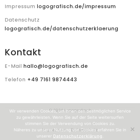
Impressum
logografisch.de/impressum
Datenschutz
logografisch.de/datenschutzerklaerung
Kontakt
E-Mail
hallo@logografisch.de
Telefon
+49 7161 9874443
© 2024 logografisch
Wir verwenden Cookies, um Ihnen den bestmöglichen Service
zu gewährleisten. Wenn Sie auf der Seite weitersurfen
stimmen Sie der Verwendung von Cookies zu.
Impressum
Datenschutz
Näheres zu unserer Nutzung von Cookies erfahren Sie in
unserer
Datenschutzerklärung
.