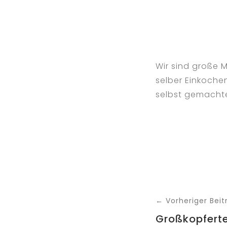
Wir sind große 
selber Einkoche
selbst gemachte
← Vorheriger Beit
Großkopfert