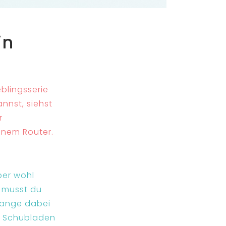
in
blingsserie
nnst, siehst
r
inem Router.
ber wohl
, musst du
Fange dabei
ne Schubladen