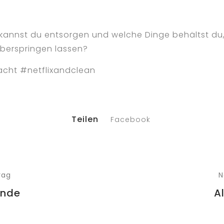
kannst du entsorgen und welche Dinge behältst du, 
berspringen lassen?
cht #netflixandclean
Teilen
Facebook
rag
N
ände
A