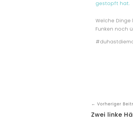
gestopft hat.
Welche Dinge 
Funken noch ü
#duhastdiema
← Vorheriger Beit
Zwei linke H