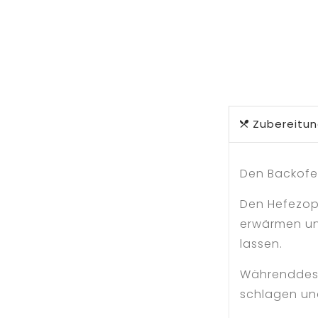
Zubereitu
Den Backofen
Den Hefezopf
erwärmen un
lassen.
Währenddesse
schlagen und