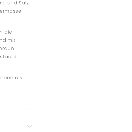
ale und Salz
termasse
n die
nd mit
dbraun
estäubt
sonen als