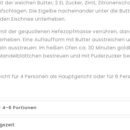
it der weichen Butter, 2 EL Zucker, Zimt, Zitronensch
fschlagen. Die Eigelbe nacheinander unter die But
 den Eischnee unterheben.
 mit der gequollenen Hefezopfmasse verrühren, dan
erheben. Eine Auflaufform mit Butter ausstreichen u
ln ausstreuen. Im heißen Ofen ca. 30 Minuten gol
 Mandelblättchen bestreuen und mit Puderzucker b
icht für 4 Personen als Hauptgericht oder für 6 Per
r 4–6 Portionen
gszeit